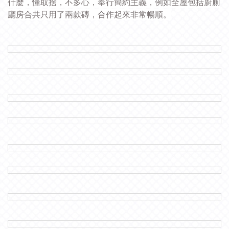
什麼，懂取捨，不多心，奉行簡約主義，例如全屋包括廚廁
廳房合共只用了兩款磚，合作起來非常暢順。