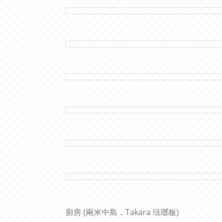
廚房 (
兩米中島，Takara 琺
瑯板)