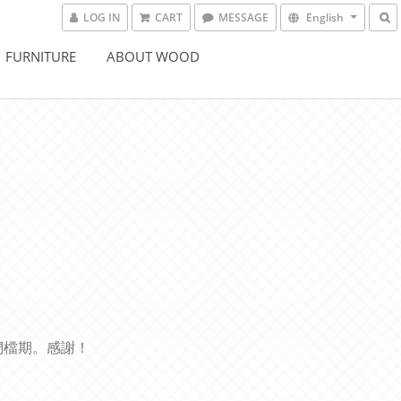
LOG IN
CART
MESSAGE
English
FURNITURE
ABOUT WOOD
們檔期。感謝！