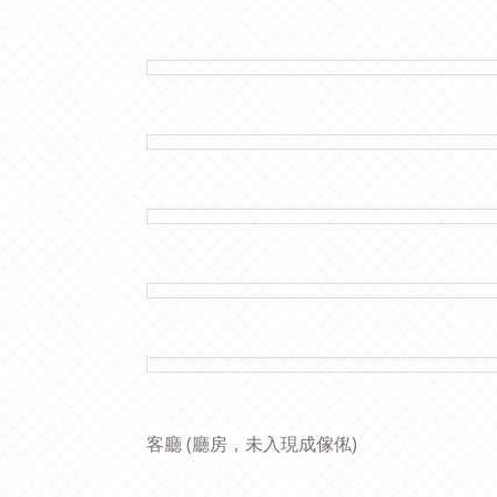
客廳 (廳房，未入現成傢俬)