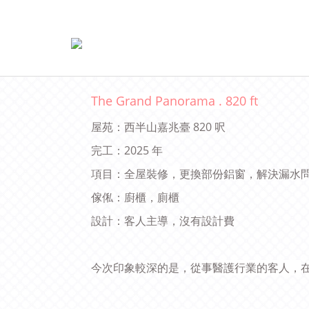
The Grand Panorama . 820 ft
屋苑：西半山嘉兆臺 820 呎
完工：2025 年
項目：全屋裝修
，
更換部份鋁窗，解決漏水
傢俬：廚櫃，廁櫃
設計：客人主導，沒有設計費
今次印象較深的是，
從事醫護行業的客人，