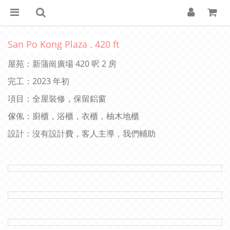
San Po Kong Plaza . 420 ft
屋苑：新蒲崗廣場 420 呎 2 房
完工：2023 年初
項目：全屋裝修，保留鋁窗
傢俬：廚櫃，浴櫃，衣櫃，柚木地櫃
設計：沒有設計費，客人主導，我們輔助