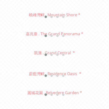
曉峰灣畔 . Mountain Shore *
嘉兆臺 . The Grand Panorama *
凱滙 . Grand Central
*
蔚藍灣畔 . Residence Oasis *
麗城花園 . Belvedere Garden *