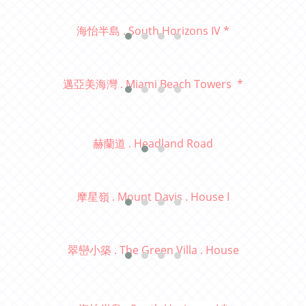
海怡半島 . South Horizons IV *
邁亞美海灣 . Miami Beach Towers
*
赫蘭道 . Headland Road
摩星嶺 . Mount Davis . House I
翠巒小築 . The Green Villa . House