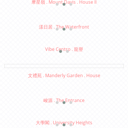
摩星嶺 . Mount Davis . House II
漾日居 . The Waterfront
Vibe Centro . 龍譽
文禮苑 . Manderly Garden . House
峻源 . The Entrance
大學閣 . University Heights