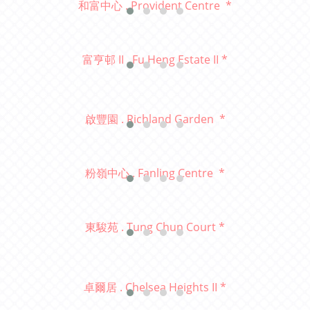
和富中心 . Provident Centre *
富亨邨
II . Fu Heng Estate II *
啟豐園 . Richland Garden
*
粉嶺中心 . Fanling Centre
*
東駿苑 . Tung Chun Court *
卓爾居 . Chelsea Heights II *