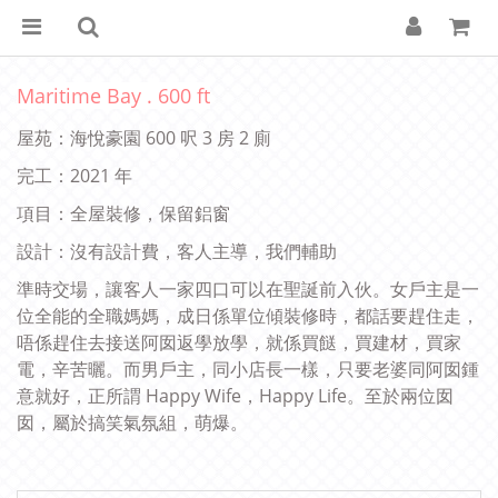
Maritime Bay . 600 ft
屋苑：海悅豪園 600 呎 3 房 2 廁
完工：2021 年
項目：全屋裝修，保留鋁窗
設計：沒有設計費，客人主導，我們輔助
準時交場，讓客人一家四口可以在聖誕前入伙。女戶主是一
位全能的全職媽媽，成日係單位傾裝修時，都話要趕住走，
唔係趕住去接送阿囡返學放學，就係買餸，買建材，買家
電，辛苦曬。而男戶主，同小店長一樣，只要老婆同阿囡鍾
意就好，正所謂 Happy Wife，Happy Life。至於兩位囡
囡，屬於搞笑氣氛組，萌爆。