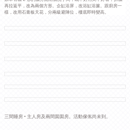
再拉返平，改為兩個方形。
企缸浴屏，改浴缸浴簾。跟
廚房一
樣，改用石膏板天花，分兩級避陣位，樓底即時變高。
三間睡房
主人房及兩間囡囡房。活動傢俬尚未到。
•