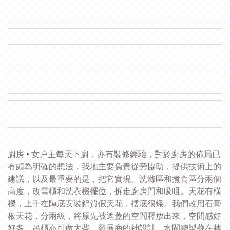
廚房
•
女户主每天下廚，亦有裝修經驗，對於廚房的佈局已
有頗為明確的想法，我地主要負責從旁協助，提供技術上的
建議，以及最重要的是，把它實現。
洗滌區和煮食區分兩個
高度，改雪櫃和洗衣機擺位，拆走廚房門和吸咀。
天花有橫
樑，上手在陣底安裝鋁質假天花，樓底很矮。我們改用石膏
板天花，分兩級，將原先被遮蓋的空間釋放出來，空間感好
好多，吊櫃亦可做大些。
發展商的神設計，水閘總掣藏在牆